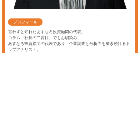
株価 比較
株価の比較に興味のある方へ。あすなろ投資顧問では、たとえ魅力的な
情報であっても的確なタイミング、情報鮮度、そして一番重要な"役に
立つ生きた情報"でなければ売買好機ではないと判断し、配信する事は
御座いません。 これは多くの市場関係者や個人投資家が認識する前
に、逸早く情報の精査と独自の調査・分析を行い、情報の鮮度が高いう
ちに会員の皆様に『投資情報サービス』をスピーディーにご提供するこ