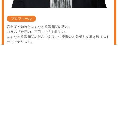
株 伸びる業界
株が伸びる業界に興味のある方へ。あすなろ投資顧問では、たとえ魅力
的な情報であっても的確なタイミング、情報鮮度、そして一番重要
な"役に立つ生きた情報"でなければ売買好機ではないと判断し、配信す
る事は御座いません。 これは多くの市場関係者や個人投資家が認識す
る前に、逸早く情報の精査と独自の調査・分析を行い、情報の鮮度が高
いうちに会員の皆様に『投資情報サービス』をスピーディーにご提供す