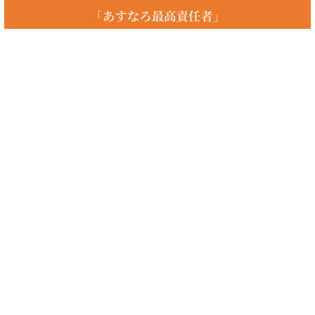
2015年 優良株
2015年の優良株をお探しの方へ。あすなろ投資顧問では初心者の方か
らプロの方まで、投資家の皆様に着実な資産の成長を促していき、最善
の銘柄選定、保有銘柄の相談を個人レベルでは難しい情報収集や分析を
経て会員様のニーズにあった投資情報をお届けしております。初心者向
けや格安、少額、長期投資の優良株、100円、10万円、20万円、5万円
以下の優良株や株式、をお探しの方、国内のおすすめの優良株やnisa、
roe、ジャスダック、デイトレードの優良株をお探しの方、まずはお問
い合わせください。
優良株（クックパッド、コカコーラ、セブン銀行、ファナック、フィデ
リティ、みずほ、積水ハウスなど）に興味のある方、マザーズや四季