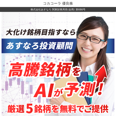
コカコーラ 優良株