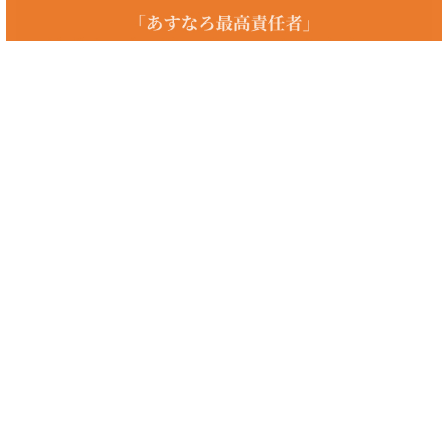
コカコーラ 優良株
優良株（コカコーラ）に興味のある方へ。あすなろ投資顧問では初心者
の方からプロの方まで、投資家の皆様に着実な資産の成長を促してい
き、最善の銘柄選定、保有銘柄の相談を個人レベルでは難しい情報収集
や分析を経て会員様のニーズにあった投資情報をお届けしております。
初心者向けや格安、少額、長期投資の優良株、100円、10万円、20万
円、5万円以下の優良株や株式、をお探しの方、国内のおすすめの優良
株やnisa、roe、ジャスダック、デイトレードの優良株をお探しの方、
まずはお問い合わせください。
優良株（クックパッド、コカコーラ、セブン銀行、ファナック、フィデ
リティ、みずほ、積水ハウスなど）に興味のある方、マザーズや四季