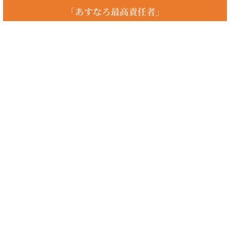
国内 優良株
国内の優良株をお探しの方へ。あすなろ投資顧問では初心者の方からプ
ロの方まで、投資家の皆様に着実な資産の成長を促していき、最善の銘
柄選定、保有銘柄の相談を個人レベルでは難しい情報収集や分析を経て
会員様のニーズにあった投資情報をお届けしております。初心者向けや
格安、少額、長期投資の優良株、100円、10万円、20万円、5万円以下
の優良株や株式、をお探しの方、国内のおすすめの優良株やnisa、
roe、ジャスダック、デイトレードの優良株をお探しの方、まずはお問
い合わせください。
優良株（クックパッド、コカコーラ、セブン銀行、ファナック、フィデ
リティ、みずほ、積水ハウスなど）に興味のある方、マザーズや四季