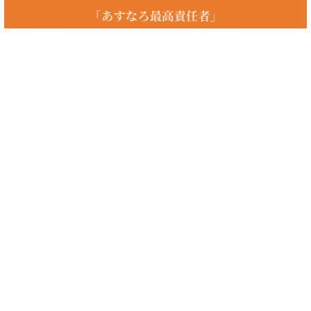
格安 優良株
格安の優良株をお探しの方へ。あすなろ投資顧問では初心者の方からプ
ロの方まで、投資家の皆様に着実な資産の成長を促していき、最善の銘
柄選定、保有銘柄の相談を個人レベルでは難しい情報収集や分析を経て
会員様のニーズにあった投資情報をお届けしております。初心者向けや
格安、少額、長期投資の優良株、100円、10万円、20万円、5万円以下
の優良株や株式、をお探しの方、国内のおすすめの優良株やnisa、
roe、ジャスダック、デイトレードの優良株をお探しの方、まずはお問
い合わせください。
優良株（クックパッド、コカコーラ、セブン銀行、ファナック、フィデ
リティ、みずほ、積水ハウスなど）に興味のある方、マザーズや四季