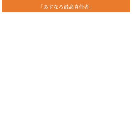
roe 優良株
roeの優良株をお探しの方へ。あすなろ投資顧問では初心者の方からプ
ロの方まで、投資家の皆様に着実な資産の成長を促していき、最善の銘
柄選定、保有銘柄の相談を個人レベルでは難しい情報収集や分析を経て
会員様のニーズにあった投資情報をお届けしております。初心者向けや
格安、少額、長期投資の優良株、100円、10万円、20万円、5万円以下
の優良株や株式、をお探しの方、国内のおすすめの優良株やnisa、
roe、ジャスダック、デイトレードの優良株をお探しの方、まずはお問
い合わせください。
優良株（クックパッド、コカコーラ、セブン銀行、ファナック、フィデ
リティ、みずほ、積水ハウスなど）に興味のある方、マザーズや四季