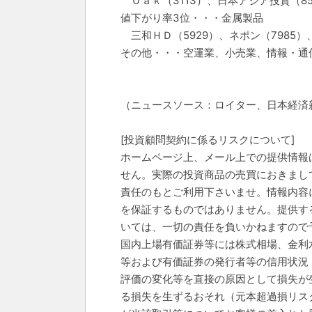
Ｏａｋ（3113）、日本アジア投資（85
値下がり率3位・・・金属製品
三和ＨＤ（5929）、ネポン（7985）
その他・・・空運業、小売業、情報・通
（ニュースソース：ロイター、日本経済
[投資顧問契約に係るリスクについて]
ホームページ上、メール上での提供情報
せん。実際の投資商品の売買におきまし
責任のもとご利用下さいませ。情報内容
を保証するものではありません。提供す
いては、一切の責任を負いかねますので
国内上場有価証券等には株式相場、金利
等および有価証券の発行者等の信用状況
評価の変化等を直接の原因として損失が
る損失を生ずるおそれ（元本超過損リス