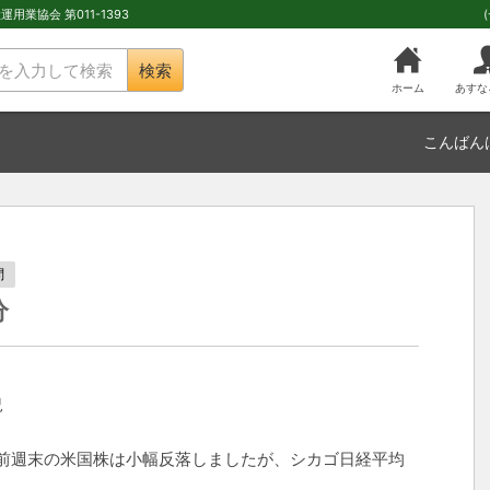
用業協会 第011-1393
検索
ホーム
あすな
こんばん
問
分
況
前週末の米国株は小幅反落しましたが、シカゴ日経平均