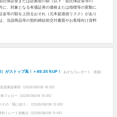
委託保証金または証拠金の額（以下「委託保証金等の
共に、対象となる有価証券の価格または指標等の変動に
証金等の額を上回るおそれ（元本超過損リスク）があり
は、当該商品等の契約締結前交付書面やお客様向け資料
）がストップ高！＋49.35％UP！
あすなろレポート〈夜版〉
の投資家診療所
(2026/08/06 16:30)
全体フォロー
(2026/08/06 15:35)
スナの「我に続け」
(2026/08/06 12:00)
勝利トレード攻略法
(2026/08/06 11:45)