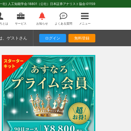
(一社) 人工知能学会:18801（公社）日本証券アナリスト協会:01159
ろとは
サービス
お知らせ
よくある質問
メニュー
は
、ゲストさん
ログイン
無料登録