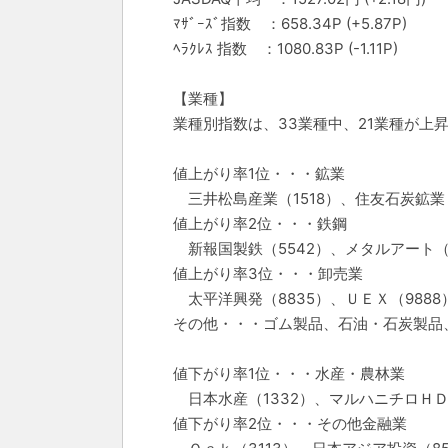
ﾏｻﾞｰｽﾞ指数 ：658.34P (+5.87P)
ﾍﾗｸﾚｽ 指数 ：1080.83P (-1.11P)
【業種】
業種別指数は、33業種中、21業種が上
値上がり率1位・・・鉱業
三井松島産業（1518）、住友石炭鉱業（
値上がり率2位・・・鉄鋼
新報国製鉄（5542）、メタルアート（5
値上がり率3位・・・卸売業
太平洋興発（8835）、ＵＥＸ（9888
その他・・・ゴム製品、石油・石炭製品
値下がり率1位・・・水産・農林業
日本水産（1332）、マルハニチロＨＤ（
値下がり率2位・・・その他金融業