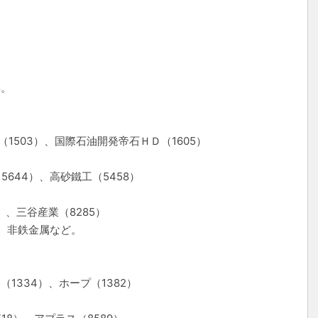
昇。
1503）、国際石油開発帝石ＨＤ（1605）
644）、高砂鐵工（5458）
）、三谷産業（8285）
、非鉄金属など。
1334）、ホープ（1382）