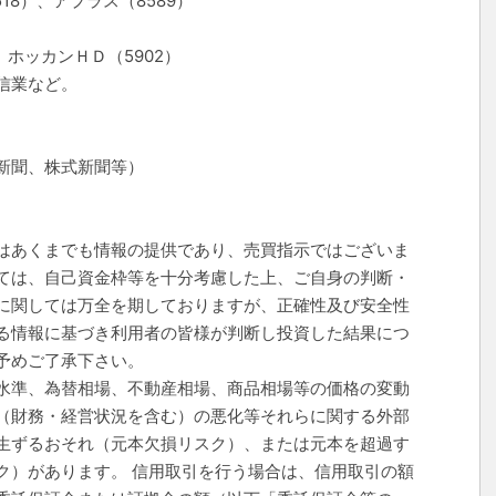
18）、アプラス（8589）
、ホッカンＨＤ（5902）
信業など。
新聞、株式新聞等）
はあくまでも情報の提供であり、売買指示ではございま
ては、自己資金枠等を十分考慮した上、ご自身の判断・
に関しては万全を期しておりますが、正確性及び安全性
る情報に基づき利用者の皆様が判断し投資した結果につ
予めご了承下さい。
水準、為替相場、不動産相場、商品相場等の価格の変動
（財務・経営状況を含む）の悪化等それらに関する外部
生ずるおそれ（元本欠損リスク）、または元本を超過す
ク）があります。 信用取引を行う場合は、信用取引の額