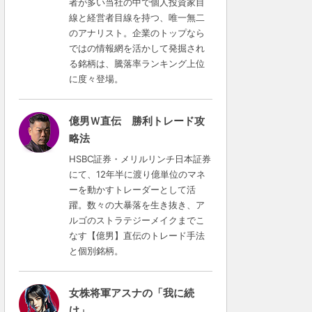
者が多い当社の中で個人投資家目
線と経営者目線を持つ、唯一無二
のアナリスト。企業のトップなら
ではの情報網を活かして発掘され
る銘柄は、騰落率ランキング上位
に度々登場。
億男Ｗ直伝 勝利トレード攻
略法
HSBC証券・メリルリンチ日本証券
にて、12年半に渡り億単位のマネ
ーを動かすトレーダーとして活
躍。数々の大暴落を生き抜き、ア
ルゴのストラテジーメイクまでこ
なす【億男】直伝のトレード手法
と個別銘柄。
女株将軍アスナの「我に続
け」