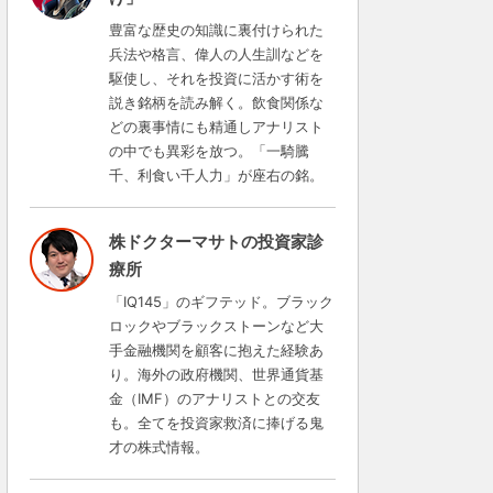
豊富な歴史の知識に裏付けられた
兵法や格言、偉人の人生訓などを
駆使し、それを投資に活かす術を
説き銘柄を読み解く。飲食関係な
どの裏事情にも精通しアナリスト
の中でも異彩を放つ。「一騎騰
千、利食い千人力」が座右の銘。
株ドクターマサトの投資家診
療所
「IQ145」のギフテッド。ブラック
ロックやブラックストーンなど大
手金融機関を顧客に抱えた経験あ
り。海外の政府機関、世界通貨基
金（IMF）のアナリストとの交友
も。全てを投資家救済に捧げる鬼
才の株式情報。