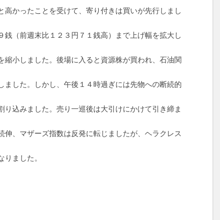
と高かったことを受けて、寄り付きは買いが先行しまし
９銭（前週末比１２３円７１銭高）まで上げ幅を拡大し
を縮小しました。後場に入ると資源株が買われ、石油関
しました。しかし、午後１４時過ぎには先物への断続的
割り込みました。売り一巡後は大引けにかけて引き締ま
続伸、マザーズ指数は反発に転じましたが、ヘラクレス
なりました。
）