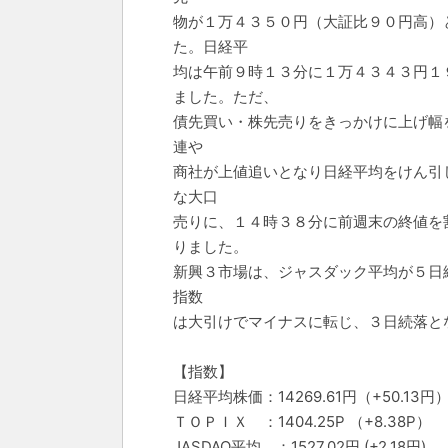
物が１万４３５０円（大証比９０円高）
た。日経平
均は午前９時１３分に１万４３４３円１
ました。ただ、
債先買い・株先売りをきっかけに上げ幅
連や
商社が上値追いとなり日経平均をけん引
な大口
売りに、１４時３８分に前週末の終値を
りました。
新興３市場は、ジャスダック平均が５日
指数
は大引けでマイナスに転じ、３日続落と
【指数】
日経平均株価：14269.61円（+50.13円
ＴＯＰＩＸ ：1404.25P （+8.38P）
JASDAQ平均 ：1527.02円 (+2.18円)