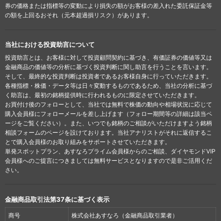
券の価格または指標等の変動により損失の額がお客様の差入れた委託保証金等
の額を上回るおそれ（元本超過損リスク）があります。
当社における投資助言について
投資助言とは、お客様に対して投資顧問契約に基づき、有価証券の価値等又は
金融商品の価値等の分析に基づく投資判断に関し助言を行うことを言います。
そして、最終的な投資判断は投資者であるお客様自身に行っていただきます。
各種指標・株価・データ等は日々変動するものであるため、当社の分析に基づ
く助言は、最初の銘柄提供時に行われるものに限定させていただきます。
お買付け後のフォローとして、当社では無料で株価の動向や相場状況に応じて
購入会員様にフォローメールを差し上げます（フォロー期間等の詳細は該当ペ
ージをご覧ください）。また、いつでも銘柄のご相談がいただけますよう銘柄
相談フォームのページを設けております。当社アナリストがそれに返信するこ
とで購入会員様のお取り組みをサポートさせていただきます。
単発スポットプラン、あすなろプライム会員様からのご相談、ダイヤモンドVIP
会員様へのご提言につきましては無料サービスとなりますので是非ご活用くだ
さい。
金融商品取引法第37条に基づく表示
商号
株式会社あすなろ（金融商品取引業者）