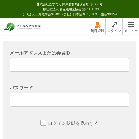
株式会社あすなろ 関東財務局長(金商) 第686号
一般社団法人 資産運用業協会 第011-1393
(一社) 人工知能学会:18801（公社）日本証券アナリスト協会:01159
無料登録
ログイン
メニュー
メールアドレスまたは会員ID
パスワード
ログイン状態を保持する