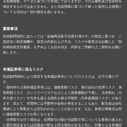
る各種情報、データに基づいて作成しておりますが、その正確性及び安全性を
保証するものではありません。また当該情報に基づいて被った如何なる損害に
ついても当社は一切の責任を負いません。
重要事項
投資顧問契約にあたっては「金融商品取引法第37条の3」の規定に基づき、ご
負担頂く助言報酬や、助言の内容および方法、リスクや留意点を記載した「契
約締結前交付書面」を予めよくお読み頂き、内容をご理解の上ご契約をお願い
致します。
有価証券等に係るリスク
投資顧問契約により助言する有価証券等についてのリスクは、以下の通りで
す。
・国内外の上場有価証券等には、価格変動リスク、発行会社の信用リスク、為
替変動リスク、カントリーリスクなどにより資産価額が下落し、元本割れ（元
本欠損リスク）や元本を超える損失を被る可能性（元本超過損リスク）があり
ます。加えて、売買時には手数料や金利が発生することもあり、配当金は会社
業績により変動または支払われないことがあります。なお、新規公開株式は特
に価格変動リスクが高くなります。
・信用取引を行う場合は、信用取引の額が当該取引等についてお客様の差入れ
た委託保証金または証拠金の額を上回る場合があると共に、対象となる有価証