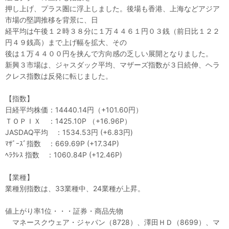
押し上げ、プラス圏に浮上しました。後場も香港、上海などアジア
市場の堅調推移を背景に、日
経平均は午後１２時３８分に１万４４６１円０３銭（前日比１２２
円４９銭高）まで上げ幅を拡大、その
後は１万４４００円を挟んで方向感の乏しい展開となりました。
新興３市場は、ジャスダック平均、マザーズ指数が３日続伸、ヘラ
クレス指数は反発に転じました。
【指数】
日経平均株価：14440.14円（+101.60円）
ＴＯＰＩＸ ：1425.10P （+16.96P）
JASDAQ平均 ：1534.53円 (+6.83円)
ﾏｻﾞｰｽﾞ指数 ：669.69P (+17.34P)
ﾍﾗｸﾚｽ 指数 ：1060.84P (+12.46P)
【業種】
業種別指数は、33業種中、24業種が上昇。
値上がり率1位・・・証券・商品先物
マネースクウェア・ジャパン（8728）、澤田ＨＤ（8699）、マ