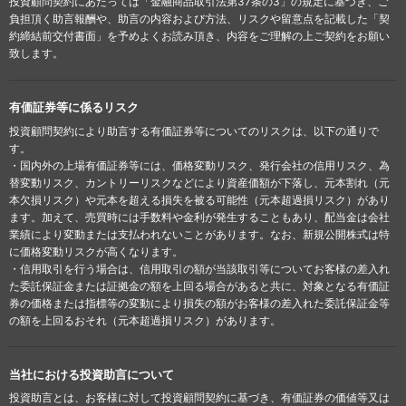
投資顧問契約にあたっては「金融商品取引法第37条の3」の規定に基づき、ご
負担頂く助言報酬や、助言の内容および方法、リスクや留意点を記載した「契
約締結前交付書面」を予めよくお読み頂き、内容をご理解の上ご契約をお願い
致します。
有価証券等に係るリスク
投資顧問契約により助言する有価証券等についてのリスクは、以下の通りで
す。
・国内外の上場有価証券等には、価格変動リスク、発行会社の信用リスク、為
替変動リスク、カントリーリスクなどにより資産価額が下落し、元本割れ（元
本欠損リスク）や元本を超える損失を被る可能性（元本超過損リスク）があり
ます。加えて、売買時には手数料や金利が発生することもあり、配当金は会社
業績により変動または支払われないことがあります。なお、新規公開株式は特
に価格変動リスクが高くなります。
・信用取引を行う場合は、信用取引の額が当該取引等についてお客様の差入れ
た委託保証金または証拠金の額を上回る場合があると共に、対象となる有価証
券の価格または指標等の変動により損失の額がお客様の差入れた委託保証金等
の額を上回るおそれ（元本超過損リスク）があります。
当社における投資助言について
投資助言とは、お客様に対して投資顧問契約に基づき、有価証券の価値等又は