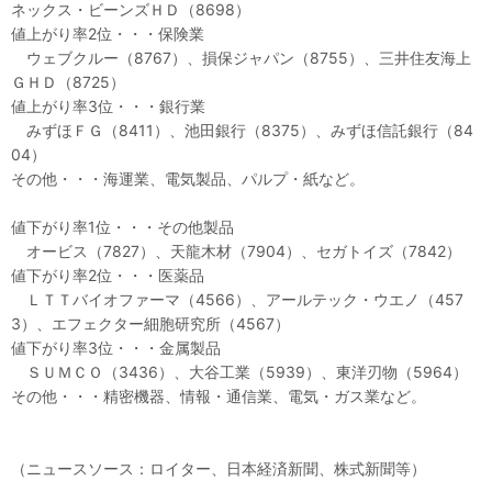
ネックス・ビーンズＨＤ（8698）
値上がり率2位・・・保険業
ウェブクルー（8767）、損保ジャパン（8755）、三井住友海上
ＧＨＤ（8725）
値上がり率3位・・・銀行業
みずほＦＧ（8411）、池田銀行（8375）、みずほ信託銀行（84
04）
その他・・・海運業、電気製品、パルプ・紙など。
値下がり率1位・・・その他製品
オービス（7827）、天龍木材（7904）、セガトイズ（7842）
値下がり率2位・・・医薬品
ＬＴＴバイオファーマ（4566）、アールテック・ウエノ（457
3）、エフェクター細胞研究所（4567）
値下がり率3位・・・金属製品
ＳＵＭＣＯ（3436）、大谷工業（5939）、東洋刃物（5964）
その他・・・精密機器、情報・通信業、電気・ガス業など。
（ニュースソース：ロイター、日本経済新聞、株式新聞等）