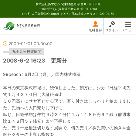
株式会社あすなろ 関東財務局長(金商) 第686号
一般社団法人 資産運用業協会 第011-1393
(一社) 人工知能学会:18801（公社）日本証券アナリスト協会:01159
無料登録
ログイン
メニュー
2000-01-01 00:00:00
九十九里投資顧問
2008-6-2 16:23 更新分
99beach : 6月2日（月）／国内株式概況
本日の東京株式市場は、続伸しました。朝方は、シカゴ日経平均先
物１万４３７０円（大証終値比
３０円高）にサヤ寄せする形で、寄り付きはしっかりと始まりまし
た。先物への大口売りに下げに
転じ、日経平均は午前９時３４分に１万４１８９円９７銭（前週末
比１４８円５７銭安）まで下押しまし
た。売り一巡後は切り返す展開で、債先売り／株先買いの動きや金
融セクターの上昇も指数を