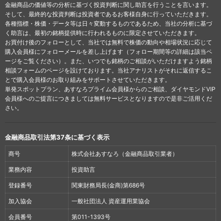
金融商品の価値等の分析に基づく投資判断に関し助言を行うことを言います。
そして、最終的な投資判断は投資者であるお客様自身に行っていただきます。
各種指標・株価・データ等は日々変動するものであるため、当社の分析に基づ
く助言は、最初の銘柄提供時に行われるものに限定させていただきます。
お買付け後のフォローとして、当社では無料で株価の動向や相場状況に応じて
購入会員様にフォローメールを差し上げます（フォロー期間等の詳細は該当ペ
ージをご覧ください）。また、いつでも銘柄のご相談がいただけますよう銘柄
相談フォームのページを設けております。当社アナリストがそれに返信するこ
とで購入会員様のお取り組みをサポートさせていただきます。
単発スポットプラン、あすなろプライム会員様からのご相談、ダイヤモンドVIP
会員様へのご提言につきましては無料サービスとなりますので是非ご活用くだ
さい。
金融商品取引法第37条に基づく表示
商号
株式会社あすなろ（金融商品取引業者）
業務内容
投資助言
登録番号
関東財務局長(金商)第686号
加入協会
一般社団法人 資産運用業協会
会員番号
第011-1393号