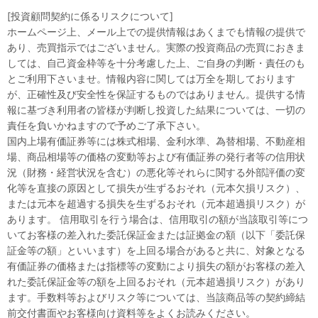
[投資顧問契約に係るリスクについて]
ホームページ上、メール上での提供情報はあくまでも情報の提供で
あり、売買指示ではございません。実際の投資商品の売買におきま
しては、自己資金枠等を十分考慮した上、ご自身の判断・責任のも
とご利用下さいませ。情報内容に関しては万全を期しております
が、正確性及び安全性を保証するものではありません。提供する情
報に基づき利用者の皆様が判断し投資した結果については、一切の
責任を負いかねますので予めご了承下さい。
国内上場有価証券等には株式相場、金利水準、為替相場、不動産相
場、商品相場等の価格の変動等および有価証券の発行者等の信用状
況（財務・経営状況を含む）の悪化等それらに関する外部評価の変
化等を直接の原因として損失が生ずるおそれ（元本欠損リスク）、
または元本を超過する損失を生ずるおそれ（元本超過損リスク）が
あります。 信用取引を行う場合は、信用取引の額が当該取引等につ
いてお客様の差入れた委託保証金または証拠金の額（以下「委託保
証金等の額」といいます）を上回る場合があると共に、対象となる
有価証券の価格または指標等の変動により損失の額がお客様の差入
れた委託保証金等の額を上回るおそれ（元本超過損リスク）があり
ます。手数料等およびリスク等については、当該商品等の契約締結
前交付書面やお客様向け資料等をよくお読みください。