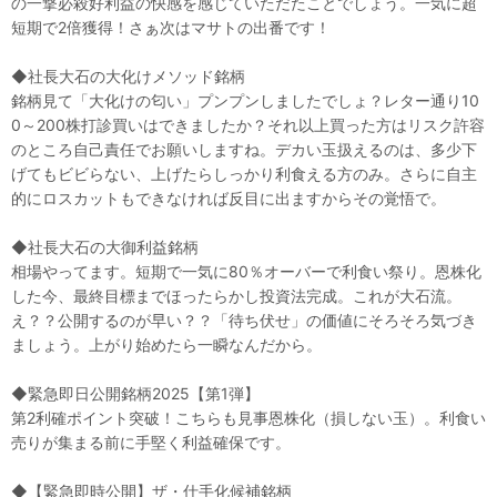
の一撃必殺好利益の快感を感じていただたことでしょう。一気に超
短期で2倍獲得！さぁ次はマサトの出番です！
◆社長大石の大化けメソッド銘柄
銘柄見て「大化けの匂い」プンプンしましたでしょ？レター通り10
0～200株打診買いはできましたか？それ以上買った方はリスク許容
のところ自己責任でお願いしますね。デカい玉扱えるのは、多少下
げてもビビらない、上げたらしっかり利食える方のみ。さらに自主
的にロスカットもできなければ反目に出ますからその覚悟で。
◆社長大石の大御利益銘柄
相場やってます。短期で一気に80％オーバーで利食い祭り。恩株化
した今、最終目標までほったらかし投資法完成。これが大石流。
え？？公開するのが早い？？「待ち伏せ」の価値にそろそろ気づき
ましょう。上がり始めたら一瞬なんだから。
◆緊急即日公開銘柄2025【第1弾】
第2利確ポイント突破！こちらも見事恩株化（損しない玉）。利食い
売りが集まる前に手堅く利益確保です。
◆【緊急即時公開】ザ・仕手化候補銘柄