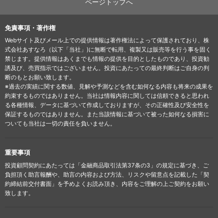
ページトップへ
免責事項・著作権
Webサイト及びメール上での提供情報は著作権法によって保護されており、株
式会社あすなろ（以下「当社」)に無断で転用、複製又は販売等を行う事を固く
禁じます。提供情報はあくまでも情報の提供を目的としたものであり、投資勧
誘及び、売買指示ではございません。投資にあたっての最終判断はご自身の判
断のもとお願い致します。
※過去の実績に関する数値、見解や予測などを含む如何なる内容も将来の成果を
約束するものではありません。当社は情報内容に関しては信頼できると思われ
る各種情報、データに基づいて作成しておりますが、その正確性及び安全性を
保証するものではありません。また当該情報に基づいて被った如何なる損害に
ついても当社は一切の責任を負いません。
重要事項
投資顧問契約にあたっては「金融商品取引法第37条の3」の規定に基づき、ご
負担頂く助言報酬や、助言の内容および方法、リスクや留意点を記載した「契
約締結前交付書面」を予めよくお読み頂き、内容をご理解の上ご契約をお願い
致します。