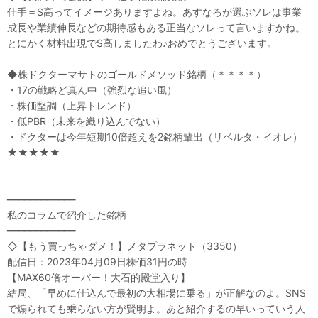
仕手＝S高ってイメージありますよね。あすなろが選ぶソレは事業
成長や業績伸長などの期待感もある正当なソレって言いますかね。
とにかく材料出現でS高しましたわ♪おめでとうございます。
◆株ドクターマサトのゴールドメソッド銘柄（＊＊＊＊）
・17の戦略ど真ん中（強烈な追い風）
・株価堅調（上昇トレンド）
・低PBR（未来を織り込んでない）
・ドクターは今年短期10倍超えを2銘柄輩出（リベルタ・イオレ）
★★★★★
━━━━━━━━━━━━
私のコラムで紹介した銘柄
━━━━━━━━━━━━
◇【もう買っちゃダメ！】メタプラネット（3350）
配信日：2023年04月09日株価31円の時
【MAX60倍オーバー！大石的殿堂入り】
結局、「早めに仕込んで最初の大相場に乗る」が正解なのよ。SNS
で煽られても乗らない方が賢明よ。あと紹介するの早いっていう人