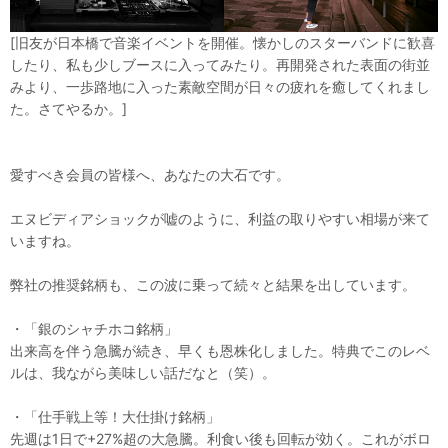
[旧友が日本橋で音楽イベントを開催。懐かしのスターバンドに歓喜
したり、私も少しブースに入ってみたり。再開発された表面の街並
みより、一歩路地に入った素敵空間が日々の疲れを癒してくれまし
た。さてやるか。]
愛すべき会員の皆様へ、あなたの大石です。
エヌビディアショックが嘘のように、利益の取りやすい相場が来て
いますね。
弊社の推奨銘柄も、この波に乗って続々と結果を出しています。
・「銀のシャチホコ銘柄」
出来高を伴う急騰が続き、早くも恩株化しました。特典でこのレベ
ルは、我ながら美味しい話だなと（笑）。
・「仕手戦上等！大仕掛け銘柄」
先週は1日で+27%超の大急騰。利食い後も回転が効く。これがボロ