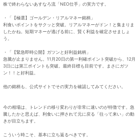
株で終わらないあすなろ流「NEO仕手」の実力です。
・「【極選】ゴールデン・リアルマネー銘柄」
利食いポイントをサクッと突破。リアルマネーがドン！と集まりま
したかね。短期マネーが逃げる前に、賢く利益を確定させましょ
う。
・「【緊急即時公開】ガツンと好利益銘柄」
急騰が止まりません。11月20日の第一利確ポイント突破から、12月
3日には第三ポイントも突破。最終目標も目前です。まさにガツ
ン！！と好利益。
他の銘柄も、公式サイトでその実力を確認してみてください。
今の相場は、トレンドの移り変わりが非常に速いのが特徴です。急
騰したかと思えば、利食いに押されて元に戻る「往って来い」の動
きが目立ちます。
こういう時こそ、基本に立ち返るべきです。