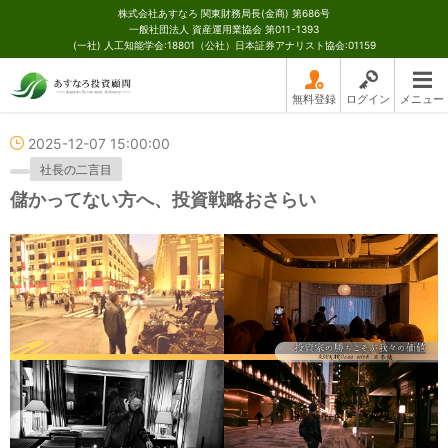
株式会社あすなろ 関東財務局長(金商) 第686号
一般社団法人 資産運用業協会 第011-1393
(一社) 人工知能学会:18801（公社）日本証券アナリスト協会:01159
無料登録
ログイン
メニュー
2025-12-07 15:00:00
社長の二言目
儲かってない方へ、投資戦略おさらい