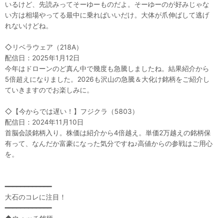
いるけど、先読みってそーゆーものだよ。そーゆーのが好みじゃな
い方は相場やってる最中に乗ればいいだけ。大体が爪伸ばして逃げ
れないけどね。
◇リベラウェア（218A）
配信日：2025年1月12日
今年はドローンのど真ん中で幾度も急騰しましたね。結果紹介から
5倍超えになりました。2026も沢山の急騰＆大化け銘柄をご紹介し
ていきますのでお楽しみに。
◇【今からでは遅い！】フジクラ（5803）
配信日：2024年11月10日
首脳会談銘柄入り。株価は紹介から4倍越え。単価2万越えの銘柄保
有って、なんだか富豪になった気分ですね♪高値からの参戦はご用心
を。
━━━━━━━━━━━━
大石のコレに注目！
━━━━━━━━━━━━