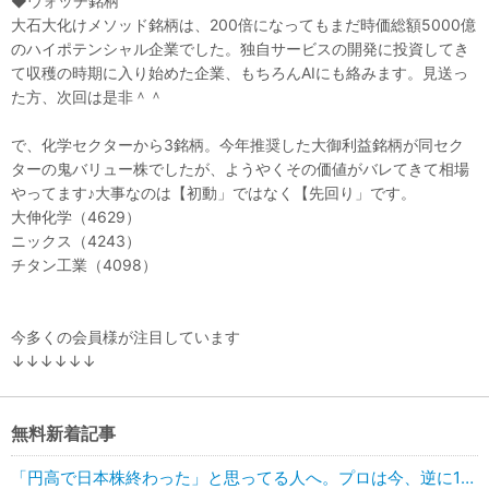
◆ウォッチ銘柄
大石大化けメソッド銘柄は、200倍になってもまだ時価総額5000億
のハイポテンシャル企業でした。独自サービスの開発に投資してき
て収穫の時期に入り始めた企業、もちろんAIにも絡みます。見送っ
た方、次回は是非＾＾
で、化学セクターから3銘柄。今年推奨した大御利益銘柄が同セク
ターの鬼バリュー株でしたが、ようやくその価値がバレてきて相場
やってます♪大事なのは【初動」ではなく【先回り」です。
大伸化学（4629）
ニックス（4243）
チタン工業（4098）
今多くの会員様が注目しています
↓↓↓↓↓↓
無料新着記事
「円高で日本株終わった」と思ってる人へ。プロは今、逆に1兆円買っています。