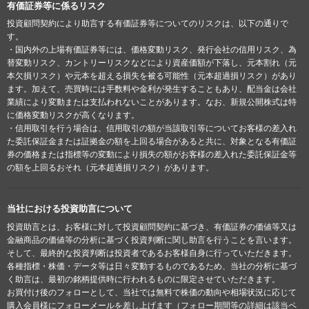
有価証券等に係るリスク
投資顧問契約により助言する有価証券等についてのリスクは、以下の通りで
す。
・国内外の上場有価証券等には、価格変動リスク、発行会社の信用リスク、為
替変動リスク、カントリーリスクなどにより資産価額が下落し、元本割れ（元
本欠損リスク）や元本を超える損失を被る可能性（元本超過損リスク）があり
ます。加えて、売買時には手数料や金利が発生することもあり、配当金は会社
業績により変動または支払われないことがあります。なお、新規公開株式は特
に価格変動リスクが高くなります。
・信用取引を行う場合は、信用取引の額が当該取引等についてお客様の差入れ
た委託保証金または証拠金の額を上回る場合があると共に、対象となる有価証
券の価格または指標等の変動により損失の額がお客様の差入れた委託保証金等
の額を上回るおそれ（元本超過損リスク）があります。
当社における投資助言について
投資助言とは、お客様に対して投資顧問契約に基づき、有価証券の価値等又は
金融商品の価値等の分析に基づく投資判断に関し助言を行うことを言います。
そして、最終的な投資判断は投資者であるお客様自身に行っていただきます。
各種指標・株価・データ等は日々変動するものであるため、当社の分析に基づ
く助言は、最初の銘柄提供時に行われるものに限定させていただきます。
お買付け後のフォローとして、当社では無料で株価の動向や相場状況に応じて
購入会員様にフォローメールを差し上げます（フォロー期間等の詳細は該当ペ