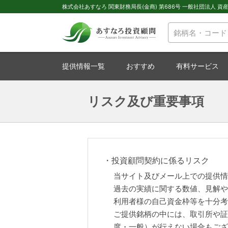
株式会社あすなろ 関東財務局長(金商) 第686号 一般社団法人 資産運
提供情報一覧
おすすめ
有料サービス
リスク及び重要事項
投資顧問契約に係るリスク
当サイト及びメール上での提供情
過去の実績に関する数値、見解や
利用者様の自己資金枠等を十分考
ご提供銘柄の中には、取引所や証
度・一般）が行えない場合もござ