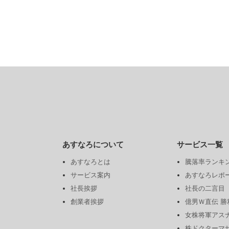
あすなろについて
サービス一覧
あすなろとは
騰落率ランキ
サービス案内
あすなろレポ
社長挨拶
社長の二言目
創業者挨拶
億男Ｗ直伝 
女株将軍アス
株ドクターマ