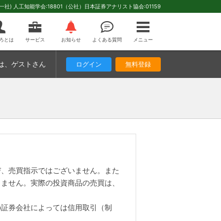
(一社) 人工知能学会:18801（公社）日本証券アナリスト協会:01159
ろとは
サービス
お知らせ
よくある質問
メニュー
は
、ゲストさん
ログイン
無料登録
び、売買指示ではございません。また
りません。実際の投資商品の売買は、
の証券会社によっては信用取引（制