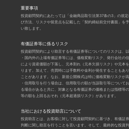
重要事項
投資顧問契約にあたっては「金融商品取引法第37条の3」の規
び方法、リスクや留意点を記載した「契約締結前交付書面」を
い致します。
有価証券等に係るリスク
投資顧問契約により助言する有価証券等についてのリスクは、
・国内外の上場有価証券等には、価格変動リスク、発行会社の
により資産価額が下落し、元本割れ（元本欠損リスク）や元本
ります。加えて、売買時には手数料や金利が発生することもあ
ことがあります。なお、新規公開株式は特に価格変動リスクが
・信用取引を行う場合は、信用取引の額が当該取引等について
る場合があると共に、対象となる有価証券の価格または指標等
等の額を上回るおそれ（元本超過損リスク）があります。
当社における投資助言について
投資助言とは、お客様に対して投資顧問契約に基づき、有価証
判断に関し助言を行うことを言います。そして、最終的な投資