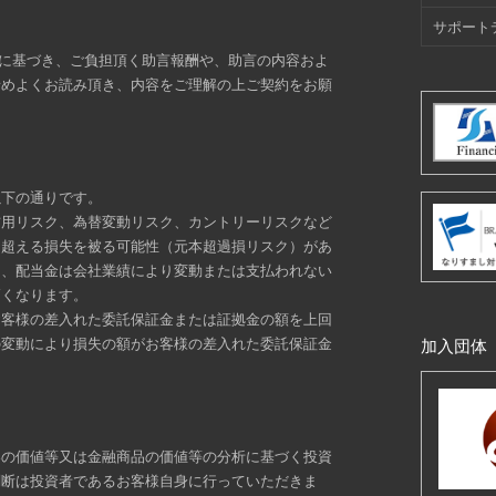
サポート
定に基づき、ご負担頂く助言報酬や、助言の内容およ
予めよくお読み頂き、内容をご理解の上ご契約をお願
以下の通りです。
信用リスク、為替変動リスク、カントリーリスクなど
を超える損失を被る可能性（元本超過損リスク）があ
り、配当金は会社業績により変動または支払われない
高くなります。
お客様の差入れた委託保証金または証拠金の額を上回
の変動により損失の額がお客様の差入れた委託保証金
加入団体
券の価値等又は金融商品の価値等の分析に基づく投資
判断は投資者であるお客様自身に行っていただきま