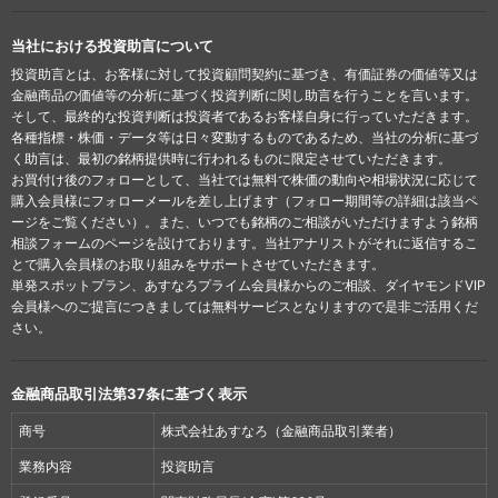
当社における投資助言について
投資助言とは、お客様に対して投資顧問契約に基づき、有価証券の価値等又は
金融商品の価値等の分析に基づく投資判断に関し助言を行うことを言います。
そして、最終的な投資判断は投資者であるお客様自身に行っていただきます。
各種指標・株価・データ等は日々変動するものであるため、当社の分析に基づ
く助言は、最初の銘柄提供時に行われるものに限定させていただきます。
お買付け後のフォローとして、当社では無料で株価の動向や相場状況に応じて
購入会員様にフォローメールを差し上げます（フォロー期間等の詳細は該当ペ
ージをご覧ください）。また、いつでも銘柄のご相談がいただけますよう銘柄
相談フォームのページを設けております。当社アナリストがそれに返信するこ
とで購入会員様のお取り組みをサポートさせていただきます。
単発スポットプラン、あすなろプライム会員様からのご相談、ダイヤモンドVIP
会員様へのご提言につきましては無料サービスとなりますので是非ご活用くだ
さい。
金融商品取引法第37条に基づく表示
商号
株式会社あすなろ（金融商品取引業者）
業務内容
投資助言