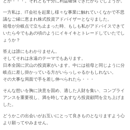
とか・・・。それとも十分に利益確保できたからでしょうか。
一方私は、IT会社を起業し様々な事業に触れていくなかで不思
議なご縁に恵まれ株式投資アドバイザーとなりました。
祖母が分岐点で立ち止まった時、もしも私がアドバイスできて
いたら今でもあの頃のようにイキイキとトレードしていたでし
ょうか？
答えは誰にもわかりません。
そしてそれは永遠のテーマでもあります。
日本全国に沢山の投資家がいます。中には祖母と同じように分
岐点に差し掛かっている方がいらっしゃるかもしれない。
その大事な局面で手を差し伸べられたら・・・
そんな想いを胸に決意を固め、適した人財を集い、コンプライ
アンスを重要視し、満を時してあすなろ投資顧問を立ち上げま
した。
どうかこの出会いがお互いにとって良きものとなりますよう心
より願ってやみません。