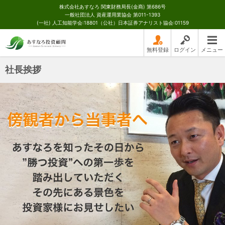
株式会社あすなろ 関東財務局長(金商) 第686号
一般社団法人 資産運用業協会 第011-1393
(一社) 人工知能学会:18801（公社）日本証券アナリスト協会:01159
無料登録
ログイン
メニュー
社長挨拶