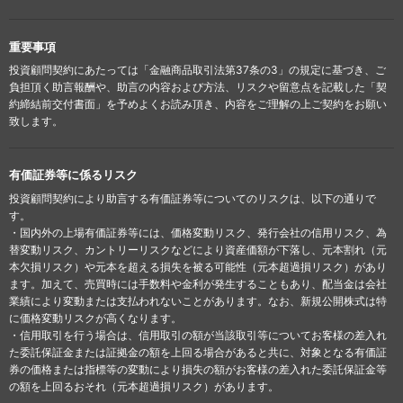
重要事項
投資顧問契約にあたっては「金融商品取引法第37条の3」の規定に基づき、ご
負担頂く助言報酬や、助言の内容および方法、リスクや留意点を記載した「契
約締結前交付書面」を予めよくお読み頂き、内容をご理解の上ご契約をお願い
致します。
有価証券等に係るリスク
投資顧問契約により助言する有価証券等についてのリスクは、以下の通りで
す。
・国内外の上場有価証券等には、価格変動リスク、発行会社の信用リスク、為
替変動リスク、カントリーリスクなどにより資産価額が下落し、元本割れ（元
本欠損リスク）や元本を超える損失を被る可能性（元本超過損リスク）があり
ます。加えて、売買時には手数料や金利が発生することもあり、配当金は会社
業績により変動または支払われないことがあります。なお、新規公開株式は特
に価格変動リスクが高くなります。
・信用取引を行う場合は、信用取引の額が当該取引等についてお客様の差入れ
た委託保証金または証拠金の額を上回る場合があると共に、対象となる有価証
券の価格または指標等の変動により損失の額がお客様の差入れた委託保証金等
の額を上回るおそれ（元本超過損リスク）があります。