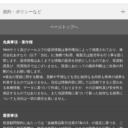
規約・ポリシーなど
ページトップへ
免責事項・著作権
Webサイト及びメール上での提供情報は著作権法によって保護されており、株
式会社あすなろ（以下「当社」)に無断で転用、複製又は販売等を行う事を固く
禁じます。提供情報はあくまでも情報の提供を目的としたものであり、投資勧
誘及び、売買指示ではございません。投資にあたっての最終判断はご自身の判
断のもとお願い致します。
※過去の実績に関する数値、見解や予測などを含む如何なる内容も将来の成果を
約束するものではありません。当社は情報内容に関しては信頼できると思われ
る各種情報、データに基づいて作成しておりますが、その正確性及び安全性を
保証するものではありません。また当該情報に基づいて被った如何なる損害に
ついても当社は一切の責任を負いません。
重要事項
投資顧問契約にあたっては「金融商品取引法第37条の3」の規定に基づき、ご