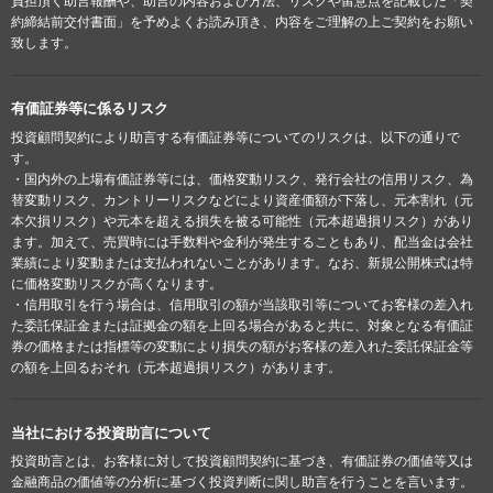
負担頂く助言報酬や、助言の内容および方法、リスクや留意点を記載した「契
約締結前交付書面」を予めよくお読み頂き、内容をご理解の上ご契約をお願い
致します。
有価証券等に係るリスク
投資顧問契約により助言する有価証券等についてのリスクは、以下の通りで
す。
・国内外の上場有価証券等には、価格変動リスク、発行会社の信用リスク、為
替変動リスク、カントリーリスクなどにより資産価額が下落し、元本割れ（元
本欠損リスク）や元本を超える損失を被る可能性（元本超過損リスク）があり
ます。加えて、売買時には手数料や金利が発生することもあり、配当金は会社
業績により変動または支払われないことがあります。なお、新規公開株式は特
に価格変動リスクが高くなります。
・信用取引を行う場合は、信用取引の額が当該取引等についてお客様の差入れ
た委託保証金または証拠金の額を上回る場合があると共に、対象となる有価証
券の価格または指標等の変動により損失の額がお客様の差入れた委託保証金等
の額を上回るおそれ（元本超過損リスク）があります。
当社における投資助言について
投資助言とは、お客様に対して投資顧問契約に基づき、有価証券の価値等又は
金融商品の価値等の分析に基づく投資判断に関し助言を行うことを言います。