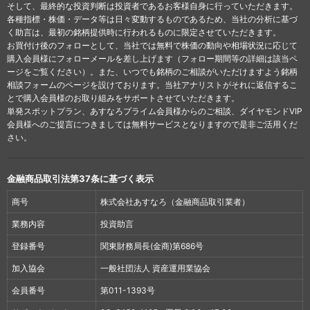
そして、最終的な投資判断は投資者であるお客様自身に行っていただきます。
各種指標・株価・データ等は日々変動するものであるため、当社の分析に基づ
く助言は、最初の銘柄提供時に行われるものに限定させていただきます。
お買付け後のフォローとして、当社では無料で株価の動向や相場状況に応じて
購入会員様にフォローメールを差し上げます（フォロー期間等の詳細は該当ペ
ージをご覧ください）。また、いつでも銘柄のご相談がいただけますよう銘柄
相談フォームのページを設けております。当社アナリストがそれに返信するこ
とで購入会員様のお取り組みをサポートさせていただきます。
単発スポットプラン、あすなろプライム会員様からのご相談、ダイヤモンドVIP
会員様へのご提言につきましては無料サービスとなりますので是非ご活用くだ
さい。
金融商品取引法第37条に基づく表示
商号
株式会社あすなろ（金融商品取引業者）
業務内容
投資助言
登録番号
関東財務局長(金商)第686号
加入協会
一般社団法人 資産運用業協会
会員番号
第011-1393号