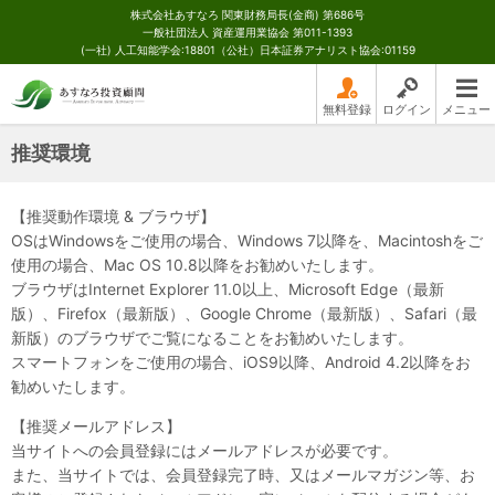
株式会社あすなろ 関東財務局長(金商) 第686号
一般社団法人 資産運用業協会 第011-1393
(一社) 人工知能学会:18801（公社）日本証券アナリスト協会:01159
無料登録
ログイン
メニュー
推奨環境
【推奨動作環境 & ブラウザ】
OSはWindowsをご使用の場合、Windows 7以降を、Macintoshをご
使用の場合、Mac OS 10.8以降をお勧めいたします。
ブラウザはInternet Explorer 11.0以上、Microsoft Edge（最新
版）、Firefox（最新版）、Google Chrome（最新版）、Safari（最
新版）のブラウザでご覧になることをお勧めいたします。
スマートフォンをご使用の場合、iOS9以降、Android 4.2以降をお
勧めいたします。
【推奨メールアドレス】
当サイトへの会員登録にはメールアドレスが必要です。
また、当サイトでは、会員登録完了時、又はメールマガジン等、お