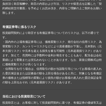
負担頂く助言報酬や、助言の内容および方法、リスクや留意点を記載した「契
約締結前交付書面」を予めよくお読み頂き、内容をご理解の上ご契約をお願い
致します。
有価証券等に係るリスク
投資顧問契約により助言する有価証券等についてのリスクは、以下の通りで
す。
・国内外の上場有価証券等には、価格変動リスク、発行会社の信用リスク、為
替変動リスク、カントリーリスクなどにより資産価額が下落し、元本割れ（元
本欠損リスク）や元本を超える損失を被る可能性（元本超過損リスク）があり
ます。加えて、売買時には手数料や金利が発生することもあり、配当金は会社
業績により変動または支払われないことがあります。なお、新規公開株式は特
に価格変動リスクが高くなります。
・信用取引を行う場合は、信用取引の額が当該取引等についてお客様の差入れ
た委託保証金または証拠金の額を上回る場合があると共に、対象となる有価証
券の価格または指標等の変動により損失の額がお客様の差入れた委託保証金等
の額を上回るおそれ（元本超過損リスク）があります。
当社における投資助言について
投資助言とは、お客様に対して投資顧問契約に基づき、有価証券の価値等又は