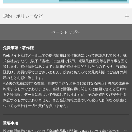
規約・ポリシーなど
ページトップへ
免責事項・著作権
Webサイト及びメール上での提供情報は著作権法によって保護されており、株
式会社あすなろ（以下「当社」)に無断で転用、複製又は販売等を行う事を固く
禁じます。提供情報はあくまでも情報の提供を目的としたものであり、投資勧
誘及び、売買指示ではございません。投資にあたっての最終判断はご自身の判
断のもとお願い致します。
※過去の実績に関する数値、見解や予測などを含む如何なる内容も将来の成果を
約束するものではありません。当社は情報内容に関しては信頼できると思われ
る各種情報、データに基づいて作成しておりますが、その正確性及び安全性を
保証するものではありません。また当該情報に基づいて被った如何なる損害に
ついても当社は一切の責任を負いません。
重要事項
投資顧問契約にあたっては「金融商品取引法第37条の3」の規定に基づき、ご