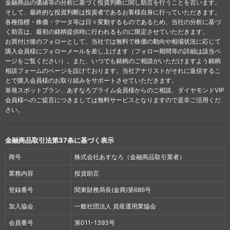
金融商品の価値等の分析に基づく投資判断に関し助言を行うことを言います。
そして、最終的な投資判断は投資者であるお客様自身に行っていただきます。
各種指標・株価・データ等は日々変動するものであるため、当社の分析に基づ
く助言は、最初の銘柄提供時に行われるものに限定させていただきます。
お買付け後のフォローとして、当社では無料で株価の動向や相場状況に応じて
購入会員様にフォローメールを差し上げます（フォロー期間等の詳細は該当ペ
ージをご覧ください）。また、いつでも銘柄のご相談がいただけますよう銘柄
相談フォームのページを設けております。当社アナリストがそれに返信するこ
とで購入会員様のお取り組みをサポートさせていただきます。
単発スポットプラン、あすなろプライム会員様からのご相談、ダイヤモンドVIP
会員様へのご提言につきましては無料サービスとなりますので是非ご活用くだ
さい。
金融商品取引法第37条に基づく表示
商号
株式会社あすなろ（金融商品取引業者）
業務内容
投資助言
登録番号
関東財務局長(金商)第686号
加入協会
一般社団法人 資産運用業協会
会員番号
第011-1393号