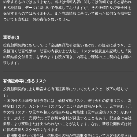
約束するものではありません。当社は情報内容に関しては信頼できると思われ
る各種情報、データに基づいて作成しておりますが、その正確性及び安全性を
保証するものではありません。また当該情報に基づいて被った如何なる損害に
ついても当社は一切の責任を負いません。
重要事項
投資顧問契約にあたっては「金融商品取引法第37条の3」の規定に基づき、ご
負担頂く助言報酬や、助言の内容および方法、リスクや留意点を記載した「契
約締結前交付書面」を予めよくお読み頂き、内容をご理解の上ご契約をお願い
致します。
有価証券等に係るリスク
投資顧問契約により助言する有価証券等についてのリスクは、以下の通りで
す。
・国内外の上場有価証券等には、価格変動リスク、発行会社の信用リスク、為
替変動リスク、カントリーリスクなどにより資産価額が下落し、元本割れ（元
本欠損リスク）や元本を超える損失を被る可能性（元本超過損リスク）があり
ます。加えて、売買時には手数料や金利が発生することもあり、配当金は会社
業績により変動または支払われないことがあります。なお、新規公開株式は特
に価格変動リスクが高くなります。
・信用取引を行う場合は、信用取引の額が当該取引等についてお客様の差入れ