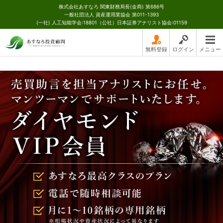
株式会社あすなろ 関東財務局長(金商) 第686号
一般社団法人 資産運用業協会 第011-1393
(一社) 人工知能学会:18801（公社）日本証券アナリスト協会:01159
無料登録
ログイン
メニュー