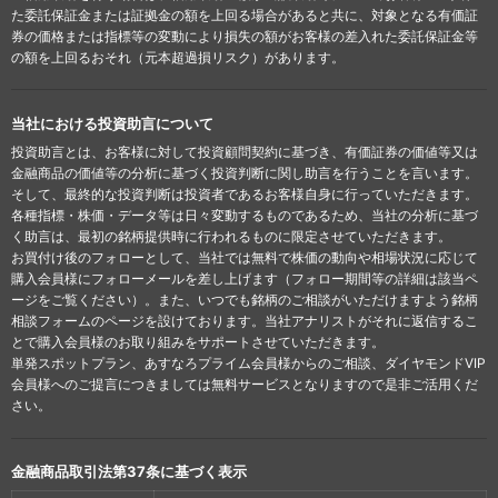
た委託保証金または証拠金の額を上回る場合があると共に、対象となる有価証
券の価格または指標等の変動により損失の額がお客様の差入れた委託保証金等
の額を上回るおそれ（元本超過損リスク）があります。
当社における投資助言について
投資助言とは、お客様に対して投資顧問契約に基づき、有価証券の価値等又は
金融商品の価値等の分析に基づく投資判断に関し助言を行うことを言います。
そして、最終的な投資判断は投資者であるお客様自身に行っていただきます。
各種指標・株価・データ等は日々変動するものであるため、当社の分析に基づ
く助言は、最初の銘柄提供時に行われるものに限定させていただきます。
お買付け後のフォローとして、当社では無料で株価の動向や相場状況に応じて
購入会員様にフォローメールを差し上げます（フォロー期間等の詳細は該当ペ
ージをご覧ください）。また、いつでも銘柄のご相談がいただけますよう銘柄
相談フォームのページを設けております。当社アナリストがそれに返信するこ
とで購入会員様のお取り組みをサポートさせていただきます。
単発スポットプラン、あすなろプライム会員様からのご相談、ダイヤモンドVIP
会員様へのご提言につきましては無料サービスとなりますので是非ご活用くだ
さい。
金融商品取引法第37条に基づく表示