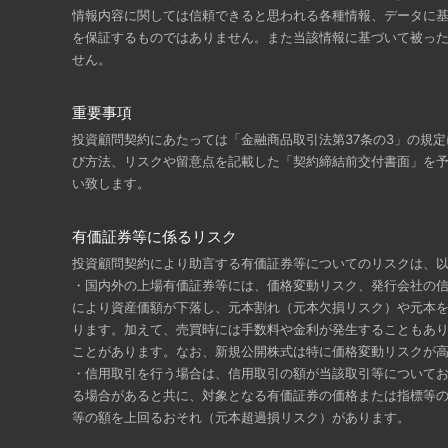
情報内容に関しては信頼できると思われる各種情報、データに
を保証するものではありません。また当該情報に基づいて被っ
せん。
重要事項
投資顧問契約にあたっては「金融商品取引法第37条の3」の規
び方法、リスクや留意点を記載した「契約締結前交付書面」を
い致します。
有価証券等に係るリスク
投資顧問契約により助言する有価証券等についてのリスクは、
・国内外の上場有価証券等には、価格変動リスク、発行会社の
により資産価額が下落し、元本割れ（元本欠損リスク）や元本
ります。加えて、売買時には手数料や金利が発生することもあ
ことがあります。なお、新規公開株式は特に価格変動リスクが
・信用取引を行う場合は、信用取引の額が当該取引等について
る場合があると共に、対象となる有価証券の価格または指標等
等の額を上回るおそれ（元本超過損リスク）があります。