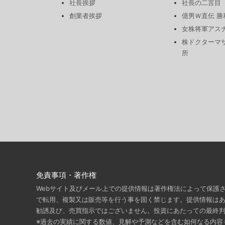
社長挨拶
社長の二言目
創業者挨拶
億男Ｗ直伝 
女株将軍アス
株ドクターマ
所
免責事項・著作権
Webサイト及びメール上での提供情報は著作権法によって保護
で転用、複製又は販売等を行う事を固く禁じます。提供情報は
勧誘及び、売買指示ではございません。投資にあたっての最終
※過去の実績に関する数値、見解や予測などを含む如何なる内容