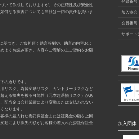
登録番号
基づいて作成しておりますが、その正確性及び安全性
た如何なる損害についても当社は一切の責任を負いま
加入協会
会員番号
サポート
定に基づき、ご負担頂く助言報酬や、助言の内容およ
予めよくお読み頂き、内容をご理解の上ご契約をお願
以下の通りです。
信用リスク、為替変動リスク、カントリーリスクなど
を超える損失を被る可能性（元本超過損リスク）があ
り、配当金は会社業績により変動または支払われない
高くなります。
お客様の差入れた委託保証金または証拠金の額を上回
の変動により損失の額がお客様の差入れた委託保証金
加入団体