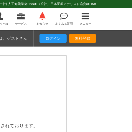
(一社) 人工知能学会:18801（公社）日本証券アナリスト協会:01159
ろとは
サービス
お知らせ
よくある質問
メニュー
は
、ゲストさん
ログイン
無料登録
認されております。