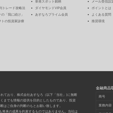
単発スポット銘柄
メール受信設
勝利トレード攻略法
ダイヤモンドVIP会員
ポイントとは
ナの「我に続け」
あすなろプライム会員
よくある質問
サトの投資家診療
推奨環境
金融商品
されており、株式会社あすなろ（以下「当社」)に無断
商号
あくまでも情報の提供を目的としたものであり、投資
業務内容
判断はご自身の判断のもとお願い致します。
も将来の成果を約束するものではありません。当社は