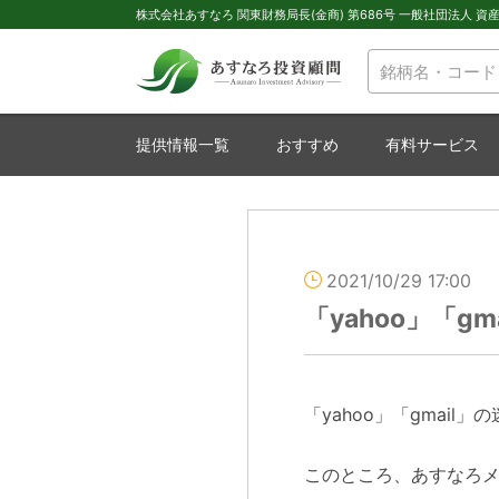
株式会社あすなろ 関東財務局長(金商) 第686号 一般社団法人 資産運
提供情報一覧
おすすめ
有料サービス
2021/10/29 17:00
「yahoo」「g
「yahoo」「gmail
このところ、あすなろ