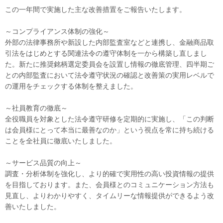
この一年間で実施した主な改善措置をご報告いたします。
～コンプライアンス体制の強化～
外部の法律事務所や新設した内部監査室などと連携し、金融商品取
引法をはじめとする関連法令の遵守体制を一から構築し直しまし
た。新たに推奨銘柄選定委員会を設置し情報の徹底管理、四半期ご
との内部監査において法令遵守状況の確認と改善策の実用レベルで
の運用をチェックする体制を整えました。
～社員教育の徹底～
全役職員を対象とした法令遵守研修を定期的に実施し、「この判断
は会員様にとって本当に最善なのか」という視点を常に持ち続ける
ことを全社員に徹底いたしました。
～サービス品質の向上～
調査・分析体制を強化し、より的確で実用性の高い投資情報の提供
を目指しております。また、会員様とのコミュニケーション方法も
見直し、よりわかりやすく、タイムリーな情報提供ができるよう改
善いたしました。