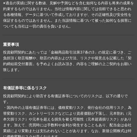
※過去の実績に関する数値、見解や予測などを含む如何なる内容も将来の成果を
約束するものではありません。当社は情報内容に関しては信頼できると思われ
る各種情報、データに基づいて作成しておりますが、その正確性及び安全性を
保証するものではありません。また当該情報に基づいて被った如何なる損害に
ついても当社は一切の責任を負いません。
重要事項
投資顧問契約にあたっては「金融商品取引法第37条の3」の規定に基づき、ご
負担頂く助言報酬や、助言の内容および方法、リスクや留意点を記載した「契
約締結前交付書面」を予めよくお読み頂き、内容をご理解の上ご契約をお願い
致します。
有価証券等に係るリスク
投資顧問契約により助言する有価証券等についてのリスクは、以下の通りで
す。
・国内外の上場有価証券等には、価格変動リスク、発行会社の信用リスク、為
替変動リスク、カントリーリスクなどにより資産価額が下落し、元本割れ（元
本欠損リスク）や元本を超える損失を被る可能性（元本超過損リスク）があり
ます。加えて、売買時には手数料や金利が発生することもあり、配当金は会社
業績により変動または支払われないことがあります。なお、新規公開株式は特
に価格変動リスクが高くなります。