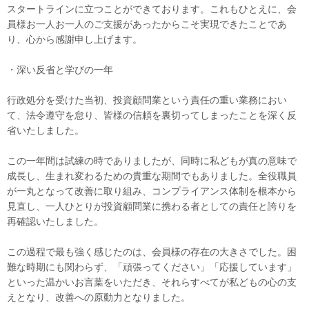
スタートラインに立つことができております。これもひとえに、会
員様お一人お一人のご支援があったからこそ実現できたことであ
り、心から感謝申し上げます。
・深い反省と学びの一年
行政処分を受けた当初、投資顧問業という責任の重い業務におい
て、法令遵守を怠り、皆様の信頼を裏切ってしまったことを深く反
省いたしました。
この一年間は試練の時でありましたが、同時に私どもが真の意味で
成長し、生まれ変わるための貴重な期間でもありました。全役職員
が一丸となって改善に取り組み、コンプライアンス体制を根本から
見直し、一人ひとりが投資顧問業に携わる者としての責任と誇りを
再確認いたしました。
この過程で最も強く感じたのは、会員様の存在の大きさでした。困
難な時期にも関わらず、「頑張ってください」「応援しています」
といった温かいお言葉をいただき、それらすべてが私どもの心の支
えとなり、改善への原動力となりました。