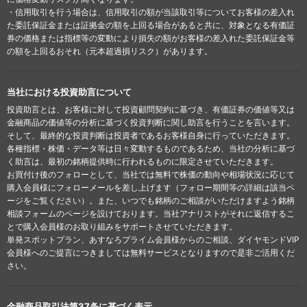
・信用取引を行う場合は、信用取引の額が当該取引等についてお客様の差入れ
た委託保証金または証拠金の額を上回る場合があると共に、対象となる有価証
券の価格または指標等の変動により損失の額がお客様の差入れた委託保証金等
の額を上回るおそれ（元本超過損リスク）があります。
当社における投資助言について
投資助言とは、お客様に対して投資顧問契約に基づき、有価証券の価値等又は
金融商品の価値等の分析に基づく投資判断に関し助言を行うことを言います。
そして、最終的な投資判断は投資者であるお客様自身に行っていただきます。
各種指標・株価・データ等は日々変動するものであるため、当社の分析に基づ
く助言は、最初の銘柄提供時に行われるものに限定させていただきます。
お買付け後のフォローとして、当社では無料で株価の動向や相場状況に応じて
購入会員様にフォローメールを差し上げます（フォロー期間等の詳細は該当ペ
ージをご覧ください）。また、いつでも銘柄のご相談がいただけますよう銘柄
相談フォームのページを設けております。当社アナリストがそれに返信するこ
とで購入会員様のお取り組みをサポートさせていただきます。
単発スポットプラン、あすなろプライム会員様からのご相談、ダイヤモンドVIP
会員様へのご提言につきましては無料サービスとなりますので是非ご活用くだ
さい。
金融商品取引法第37条に基づく表示