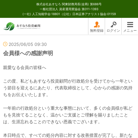
株式会社あすなろ 関東財務局長(金商) 第686号
一般社団法人 資産運用業協会 第011-1393
(一社) 人工知能学会:18801（公社）日本証券アナリスト協会:01159
無料登録
ログイン
メニュー
2025/06/05 09:30
会員様への感謝声明
親愛なる会員の皆様へ
この度、私どもあすなろ投資顧問が行政処分を受けてから一年とい
う節目を迎えるにあたり、代表取締役として、心からの感謝の気持
ちをお伝えいたします。
一年前の行政処分という重大な事態において、多くの会員様が私ど
もを見捨てることなく、温かいご支援とご理解を賜りましたこと
は、生涯忘れることのできない恩義でございます。
本日時点で、すべての処分内容に対する改善措置が完了し、新たな