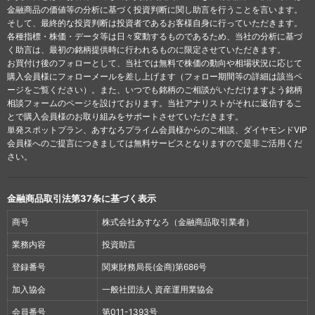
金融商品の価値等の分析に基づく投資判断に関し助言を行うことを言います。
そして、最終的な投資判断は投資者であるお客様自身に行っていただきます。
各種指標・株価・データ等は日々変動するものであるため、当社の分析に基づ
く助言は、最初の銘柄提供時に行われるものに限定させていただきます。
お買付け後のフォローとして、当社では無料で株価の動向や相場状況に応じて
購入会員様にフォローメールを差し上げます（フォロー期間等の詳細は該当ペ
ージをご覧ください）。また、いつでも銘柄のご相談がいただけますよう銘柄
相談フォームのページを設けております。当社アナリストがそれに返信するこ
とで購入会員様のお取り組みをサポートさせていただきます。
単発スポットプラン、あすなろプライム会員様からのご相談、ダイヤモンドVIP
会員様へのご提言につきましては無料サービスとなりますので是非ご活用くだ
さい。
金融商品取引法第37条に基づく表示
商号
株式会社あすなろ（金融商品取引業者）
業務内容
投資助言
登録番号
関東財務局長(金商)第686号
加入協会
一般社団法人 資産運用業協会
会員番号
第011-1393号