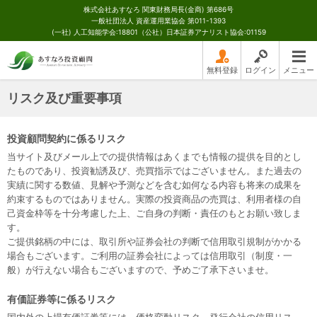
株式会社あすなろ 関東財務局長(金商) 第686号
一般社団法人 資産運用業協会 第011-1393
(一社) 人工知能学会:18801（公社）日本証券アナリスト協会:01159
無料登録
ログイン
メニュー
リスク及び重要事項
投資顧問契約に係るリスク
当サイト及びメール上での提供情報はあくまでも情報の提供を目的とし
たものであり、投資勧誘及び、売買指示ではございません。また過去の
実績に関する数値、見解や予測などを含む如何なる内容も将来の成果を
約束するものではありません。実際の投資商品の売買は、利用者様の自
己資金枠等を十分考慮した上、ご自身の判断・責任のもとお願い致しま
す。
ご提供銘柄の中には、取引所や証券会社の判断で信用取引規制がかかる
場合もございます。ご利用の証券会社によっては信用取引（制度・一
般）が行えない場合もございますので、予めご了承下さいませ。
有価証券等に係るリスク