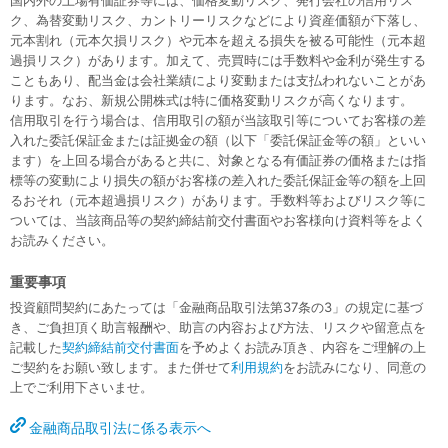
国内外の上場有価証券等には、価格変動リスク、発行会社の信用リス
ク、為替変動リスク、カントリーリスクなどにより資産価額が下落し、
元本割れ（元本欠損リスク）や元本を超える損失を被る可能性（元本超
過損リスク）があります。加えて、売買時には手数料や金利が発生する
こともあり、配当金は会社業績により変動または支払われないことがあ
ります。なお、新規公開株式は特に価格変動リスクが高くなります。
信用取引を行う場合は、信用取引の額が当該取引等についてお客様の差
入れた委託保証金または証拠金の額（以下「委託保証金等の額」といい
ます）を上回る場合があると共に、対象となる有価証券の価格または指
標等の変動により損失の額がお客様の差入れた委託保証金等の額を上回
るおそれ（元本超過損リスク）があります。手数料等およびリスク等に
ついては、当該商品等の契約締結前交付書面やお客様向け資料等をよく
お読みください。
重要事項
投資顧問契約にあたっては「金融商品取引法第37条の3」の規定に基づ
き、ご負担頂く助言報酬や、助言の内容および方法、リスクや留意点を
記載した
契約締結前交付書面
を予めよくお読み頂き、内容をご理解の上
ご契約をお願い致します。また併せて
利用規約
をお読みになり、同意の
上でご利用下さいませ。
金融商品取引法に係る表示へ