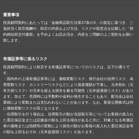
重要事項
投資顧問契約にあたっては「金融商品取引法第37条の3」の規定に基づき、ご
負担頂く助言報酬や、助言の内容および方法、リスクや留意点を記載した「契
約締結前交付書面」を予めよくお読み頂き、内容をご理解の上ご契約をお願い
致します。
有価証券等に係るリスク
投資顧問契約により助言する有価証券等についてのリスクは、以下の通りで
す。
・国内外の上場有価証券等には、価格変動リスク、発行会社の信用リスク、為
替変動リスク、カントリーリスクなどにより資産価額が下落し、元本割れ（元
本欠損リスク）や元本を超える損失を被る可能性（元本超過損リスク）があり
ます。加えて、売買時には手数料や金利が発生することもあり、配当金は会社
業績により変動または支払われないことがあります。なお、新規公開株式は特
に価格変動リスクが高くなります。
・信用取引を行う場合は、信用取引の額が当該取引等についてお客様の差入れ
た委託保証金または証拠金の額を上回る場合があると共に、対象となる有価証
券の価格または指標等の変動により損失の額がお客様の差入れた委託保証金等
の額を上回るおそれ（元本超過損リスク）があります。