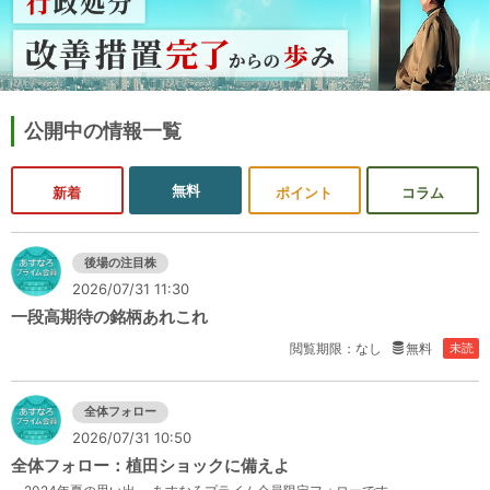
公開中の情報一覧
無料
新着
ポイント
コラム
後場の注目株
2026/07/31 11:30
一段高期待の銘柄あれこれ
閲覧期限：なし
無料
未読
全体フォロー
2026/07/31 10:50
全体フォロー：植田ショックに備えよ