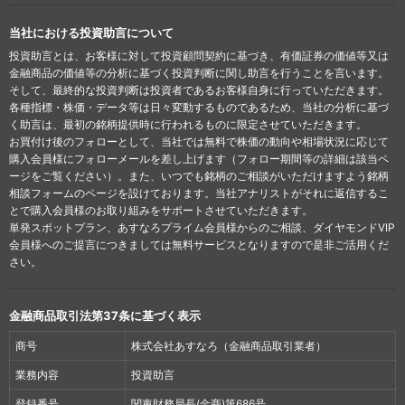
当社における投資助言について
投資助言とは、お客様に対して投資顧問契約に基づき、有価証券の価値等又は
金融商品の価値等の分析に基づく投資判断に関し助言を行うことを言います。
そして、最終的な投資判断は投資者であるお客様自身に行っていただきます。
各種指標・株価・データ等は日々変動するものであるため、当社の分析に基づ
く助言は、最初の銘柄提供時に行われるものに限定させていただきます。
お買付け後のフォローとして、当社では無料で株価の動向や相場状況に応じて
購入会員様にフォローメールを差し上げます（フォロー期間等の詳細は該当ペ
ージをご覧ください）。また、いつでも銘柄のご相談がいただけますよう銘柄
相談フォームのページを設けております。当社アナリストがそれに返信するこ
とで購入会員様のお取り組みをサポートさせていただきます。
単発スポットプラン、あすなろプライム会員様からのご相談、ダイヤモンドVIP
会員様へのご提言につきましては無料サービスとなりますので是非ご活用くだ
さい。
金融商品取引法第37条に基づく表示
商号
株式会社あすなろ（金融商品取引業者）
業務内容
投資助言
登録番号
関東財務局長(金商)第686号