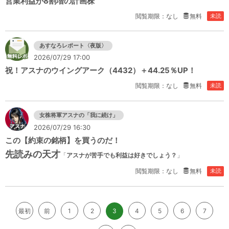
営業利益が8割増の計画株
閲覧期限：なし
無料
未読
あすなろレポート〈夜版〉
2026/07/29 17:00
祝！アスナのウイングアーク（4432）＋44.25％UP！
閲覧期限：なし
無料
未読
女株将軍アスナの「我に続け」
2026/07/29 16:30
この【約束の銘柄】を買うのだ！
先読みの天才
「
アスナが苦手でも利益は好きでしょう？
」
閲覧期限：なし
無料
未読
最初
前
1
2
3
4
5
6
7