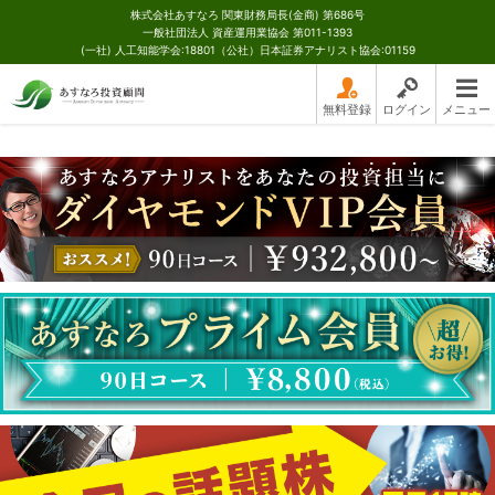
株式会社あすなろ 関東財務局長(金商) 第686号
一般社団法人 資産運用業協会 第011-1393
(一社) 人工知能学会:18801（公社）日本証券アナリスト協会:01159
無料登録
ログイン
メニュー