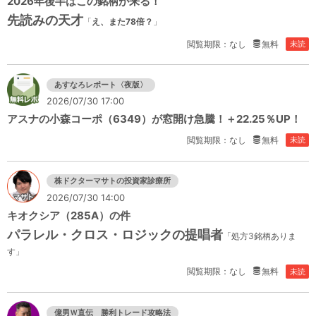
2026年後半はこの銘柄が来る！
先読みの天才
「
え、また78倍？
」
閲覧期限：なし
無料
未読
あすなろレポート〈夜版〉
2026/07/30 17:00
アスナの小森コーポ（6349）が窓開け急騰！＋22.25％UP！
閲覧期限：なし
無料
未読
株ドクターマサトの投資家診療所
2026/07/30 14:00
キオクシア（285A）の件
パラレル・クロス・ロジックの提唱者
「処方3銘柄ありま
す」
閲覧期限：なし
無料
未読
億男Ｗ直伝 勝利トレード攻略法