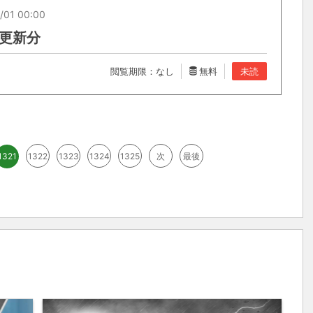
/01 00:00
6 更新分
閲覧期限：なし
無料
未読
1321
1322
1323
1324
1325
次
最後