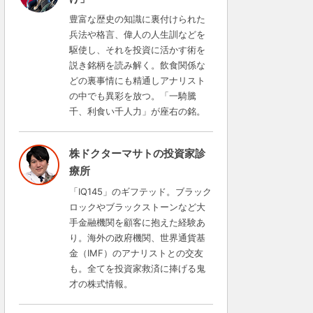
豊富な歴史の知識に裏付けられた
兵法や格言、偉人の人生訓などを
駆使し、それを投資に活かす術を
説き銘柄を読み解く。飲食関係な
どの裏事情にも精通しアナリスト
の中でも異彩を放つ。「一騎騰
千、利食い千人力」が座右の銘。
株ドクターマサトの投資家診
療所
「IQ145」のギフテッド。ブラック
ロックやブラックストーンなど大
手金融機関を顧客に抱えた経験あ
り。海外の政府機関、世界通貨基
金（IMF）のアナリストとの交友
も。全てを投資家救済に捧げる鬼
才の株式情報。