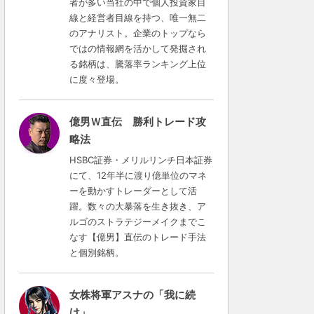
者が多い当社の中で個人投資家目
線と経営者目線を持つ、唯一無二
のアナリスト。企業のトップなら
ではの情報網を活かして発掘され
る銘柄は、騰落率ランキング上位
に度々登場。
億男Ｗ直伝 勝利トレード攻
略法
HSBC証券・メリルリンチ日本証券
にて、12年半に渡り億単位のマネ
ーを動かすトレーダーとして活
躍。数々の大暴落を生き抜き、ア
ルゴのストラテジーメイクまでこ
なす【億男】直伝のトレード手法
と個別銘柄。
女株将軍アスナの「我に続
け」