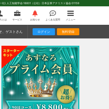
(一社) 人工知能学会:18801（公社）日本証券アナリスト協会:01159
ろとは
サービス
お知らせ
よくある質問
メニュー
そ
、ゲストさん
ログイン
無料登録