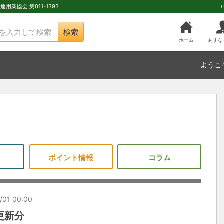
用業協会 第011-1393
検索
ホーム
あすな
ようこ
ポイント情報
コラム
/01 00:00
 更新分