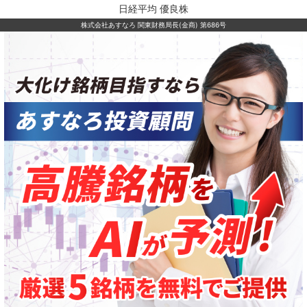
日経平均 優良株