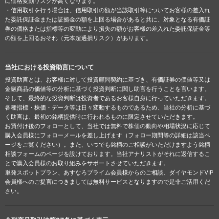
に価格変動リスクが高くなります。
・信用取引を行う場合は、信用取引の額が当該取引等についてお客様の差入れ
た委託保証金または証拠金の額を上回る場合があると共に、対象となる有価証
券の価格または指標等の変動により損失の額がお客様の差入れた委託保証金等
の額を上回るおそれ（元本超過損リスク）があります。
当社における投資助言について
投資助言とは、お客様に対して投資顧問契約に基づき、有価証券の価値等又は
金融商品の価値等の分析に基づく投資判断に関し助言を行うことを言います。
そして、最終的な投資判断は投資者であるお客様自身に行っていただきます。
各種指標・株価・データ等は日々変動するものであるため、当社の分析に基づ
く助言は、最初の銘柄提供時に行われるものに限定させていただきます。
お買付け後のフォローとして、当社では無料で株価の動向や相場状況に応じて
購入会員様にフォローメールを差し上げます（フォロー期間等の詳細は該当ペ
ージをご覧ください）。また、いつでも銘柄のご相談がいただけますよう銘柄
相談フォームのページを設けております。当社アナリストがそれに返信するこ
とで購入会員様のお取り組みをサポートさせていただきます。
単発スポットプラン、あすなろプライム会員様からのご相談、ダイヤモンドVIP
会員様へのご提言につきましては無料サービスとなりますので是非ご活用くだ
さい。