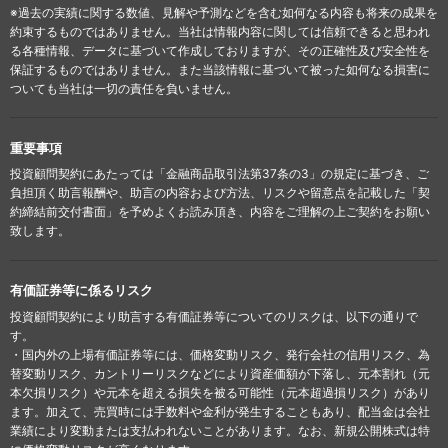
※過去の実績に関する数値、見解や予測などを含む如何なる内容も将来の成果を
約束するものではありません。当社は情報内容に関しては信頼できると思われ
る各種情報、データに基づいて作成しておりますが、その正確性及び安全性を
保証するものではありません。また当該情報に基づいて被った如何なる損害に
ついても当社は一切の責任を負いません。
重要事項
投資顧問契約にあたっては「金融商品取引法第37条の3」の規定に基づき、ご
負担頂く助言報酬や、助言の内容および方法、リスクや留意点を記載した「契
約締結前交付書面」を予めよくお読み頂き、内容をご理解の上ご契約をお願い
致します。
有価証券等に係るリスク
投資顧問契約により助言する有価証券等についてのリスクは、以下の通りで
す。
・国内外の上場有価証券等には、価格変動リスク、発行会社の信用リスク、為
替変動リスク、カントリーリスクなどにより資産価額が下落し、元本割れ（元
本欠損リスク）や元本を超える損失を被る可能性（元本超過損リスク）があり
ます。加えて、売買時には手数料や金利が発生することもあり、配当金は会社
業績により変動または支払われないことがあります。なお、新規公開株式は特