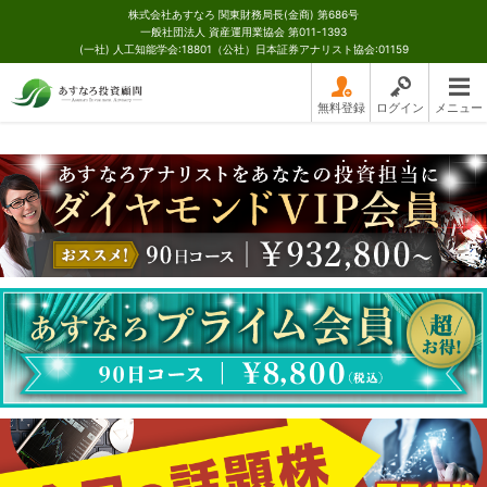
株式会社あすなろ 関東財務局長(金商) 第686号
一般社団法人 資産運用業協会 第011-1393
(一社) 人工知能学会:18801（公社）日本証券アナリスト協会:01159
無料登録
ログイン
メニュー