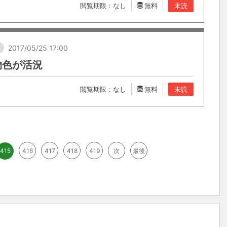
閲覧期限：なし
無料
未読
し
2017/05/25 17:00
物色が活況
閲覧期限：なし
無料
未読
415
416
417
418
419
次
最後