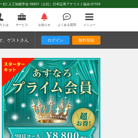
(一社) 人工知能学会:18801（公社）日本証券アナリスト協会:01159
ろとは
サービス
お知らせ
よくある質問
メニュー
そ
、ゲストさん
ログイン
無料登録