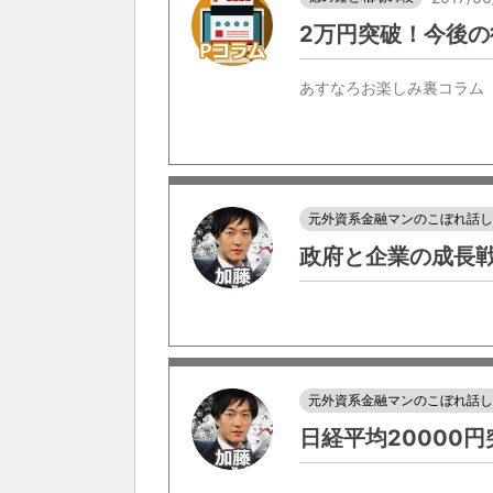
2万円突破！今後
あすなろお楽しみ裏コラム
元外資系金融マンのこぼれ話
政府と企業の成長
元外資系金融マンのこぼれ話
日経平均20000