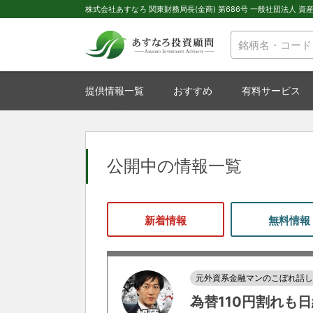
株式会社あすなろ 関東財務局長(金商) 第686号 一般社団法人 資産運
提供情報一覧
おすすめ
有料サービス
公開中の情報一覧
新着情報
無料情報
元外資系金融マンのこぼれ話
為替110円割れも日