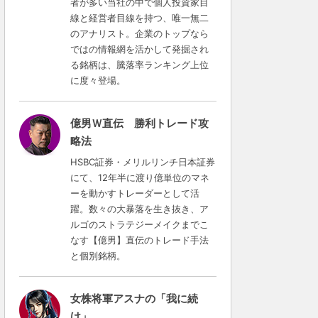
者が多い当社の中で個人投資家目
線と経営者目線を持つ、唯一無二
のアナリスト。企業のトップなら
ではの情報網を活かして発掘され
る銘柄は、騰落率ランキング上位
に度々登場。
億男Ｗ直伝 勝利トレード攻
略法
HSBC証券・メリルリンチ日本証券
にて、12年半に渡り億単位のマネ
ーを動かすトレーダーとして活
躍。数々の大暴落を生き抜き、ア
ルゴのストラテジーメイクまでこ
なす【億男】直伝のトレード手法
と個別銘柄。
女株将軍アスナの「我に続
け」