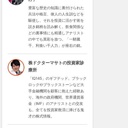
豊富な歴史の知識に裏付けられた
兵法や格言、偉人の人生訓などを
駆使し、それを投資に活かす術を
説き銘柄を読み解く。飲食関係な
どの裏事情にも精通しアナリスト
の中でも異彩を放つ。「一騎騰
千、利食い千人力」が座右の銘。
株ドクターマサトの投資家診
療所
「IQ145」のギフテッド。ブラック
ロックやブラックストーンなど大
手金融機関を顧客に抱えた経験あ
り。海外の政府機関、世界通貨基
金（IMF）のアナリストとの交友
も。全てを投資家救済に捧げる鬼
才の株式情報。