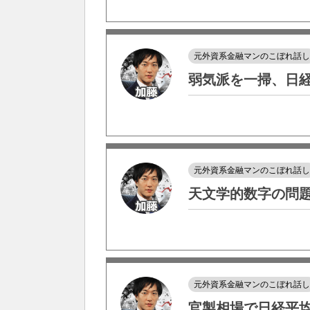
元外資系金融マンのこぼれ話
弱気派を一掃、日
元外資系金融マンのこぼれ話
天文学的数字の問
元外資系金融マンのこぼれ話
官製相場で日経平