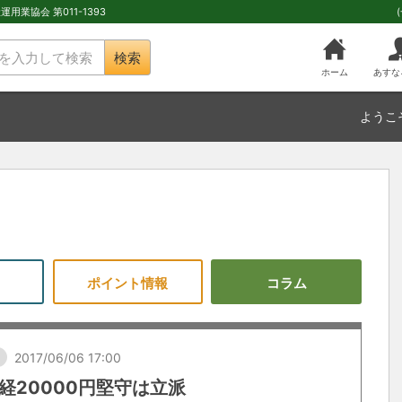
用業協会 第011-1393
検索
ホーム
あすな
ようこ
ポイント情報
コラム
し
2017/06/06 17:00
経20000円堅守は立派