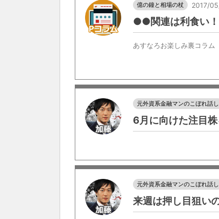
億の鐘と相場の杖
2017/05
●●関連は利食い
あすなろお楽しみ裏コラム
元外資系金融マンのこぼれ話
6月に向けた注目株
元外資系金融マンのこぼれ話
来週は押し目狙い