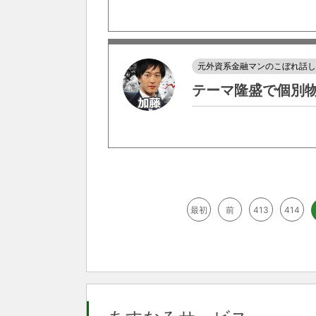
元外資系金融マンのこぼれ話
テーマ隆盛で個別
最初
前
413
414