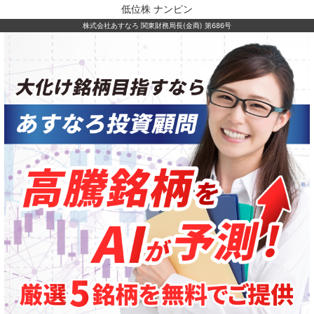
低位株 ナンピン