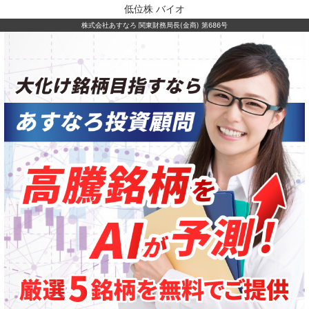
低位株 バイオ